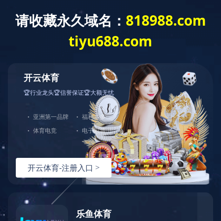
欢迎光临米兰体育线上平台-米兰体育（中国）网站！
米兰体育线上平
关于我们
行业新闻
产品中心
台-米兰体育（中
加工设备
在线留言
联系我们
国）