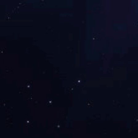
联系我们
您好！
感谢您来到米兰体育线上平台-米兰体育（中国），若您
联系人：呼经理
销售部：15353620668 
友情链接