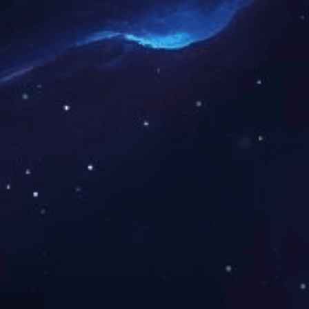
地 址：西安市长安区大兆街办三益村3号