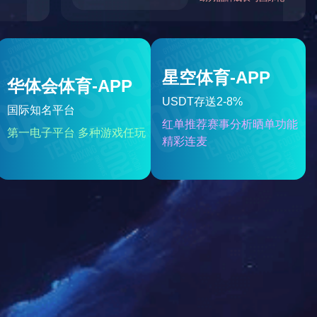
当前位置：
米兰体育线上平台-米兰体育（中国）
>
产品中心
设备配件