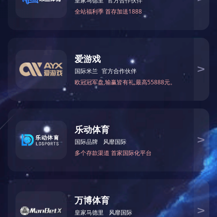
求。
链板规格：直输链板宽度由63.5、82.5、101.6、114.3、152.4、190.5、
254、304.8；转弯链板宽度有82.5、114.3、152.4、190.5、304.8。
应用范围：广泛用于食品、罐头、药品、饮料、化妆品和洗涤用品、
纸制品、调味品、乳业及烟草等的自动输送、分配、和后道包装的连
线输送。
本文链接：
/show-223.html
相关文章
链板输送机
2019-05-24