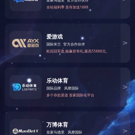
3、输送物的底部状况；
4、有无特殊工作环境上的要求（比如：湿度，高温，化学品的影响
等）；
5、输送机属于无动力式或电机带动式。
6、转弯输送的角度（如90度转弯,45度转弯,180度转弯）。
为确保货物能够平稳输送，必须在任何时间点都至少有三只辊筒与输
送物保持接触。对软袋包装物必要时应加托盘输送。
本文链接：
/show-222.html